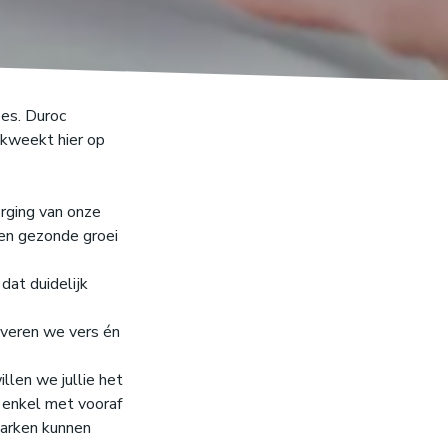
es. Duroc
ekweekt hier op
orging van onze
een gezonde groei
dat duidelijk
everen we vers én
len we jullie het
 enkel met vooraf
varken kunnen