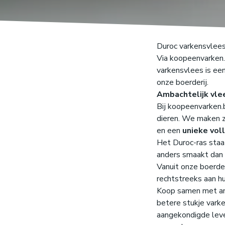
Duroc varkensvlee
Via koopeenvarken.
varkensvlees is ee
onze boerderij.
Ambachtelijk vle
Bij koopeenvarken.
dieren. We maken z
en een
unieke vol
Het Duroc-ras staat
anders smaakt dan t
Vanuit onze boerde
rechtstreeks aan hu
Koop samen met and
betere stukje vark
aangekondigde leve