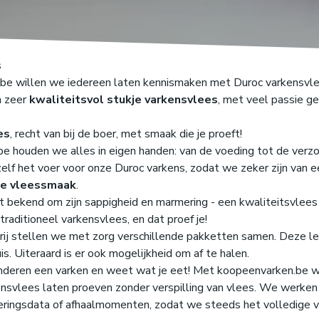
s
be willen we iedereen laten kennismaken met Duroc varkensvle
n zeer
kwaliteitsvol stukje varkensvlees
, met veel passie g
es
, recht van bij de boer, met smaak die je proeft!
be houden we alles in eigen handen: van de voeding tot de verz
elf het voer voor onze Duroc varkens, zodat we zeker zijn van 
le vleessmaak
.
 bekend om zijn sappigheid en marmering - een kwaliteitsvlees 
raditioneel varkensvlees, en dat proef je!
rij stellen we met zorg verschillende pakketten samen. Deze l
is. Uiteraard is er ook mogelijkheid om af te halen.
eren een varken en weet wat je eet! Met koopeenvarken.be wil
ensvlees laten proeven zonder verspilling van vlees. We werken
ringsdata of afhaalmomenten, zodat we steeds het volledige 